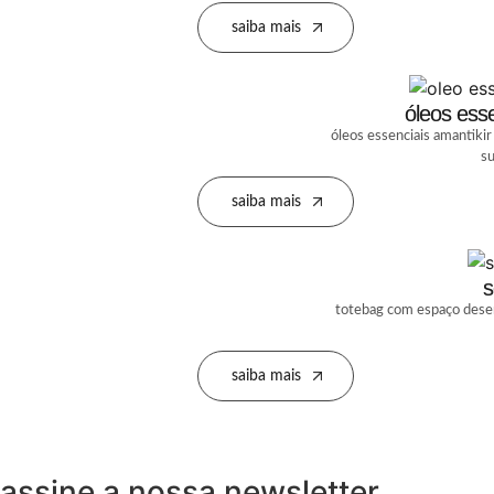
saiba mais
óleos esse
óleos essenciais amantikir
su
saiba mais
s
totebag com espaço desen
saiba mais
assine a nossa newsletter